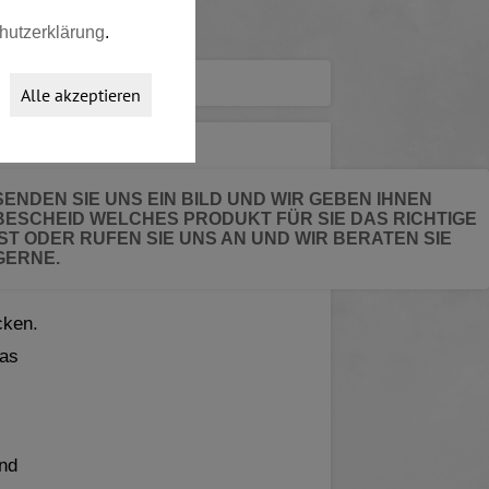
hutzerklärung
.
Alle akzeptieren
SENDEN SIE UNS EIN BILD UND WIR GEBEN IHNEN
BESCHEID WELCHES PRODUKT FÜR SIE DAS RICHTIGE
IST ODER RUFEN SIE UNS AN UND WIR BERATEN SIE
ter
GERNE.
cken.
das
und