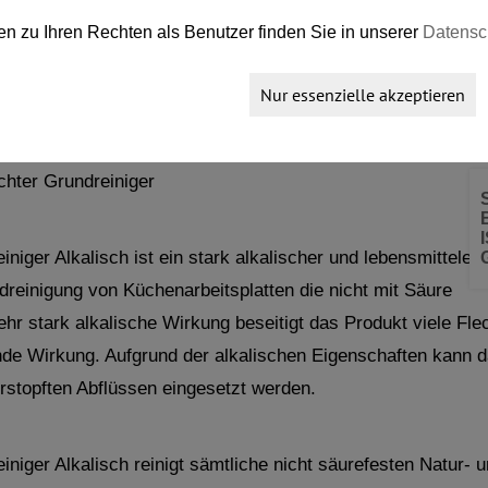
en zu Ihren Rechten als Benutzer finden Sie in unserer
Datensc
Nur essenzielle akzeptieren
N - REINIGER ALKALISCH
chter Grundreiniger
ger Alkalisch ist ein stark alkalischer und lebensmittelech
dreinigung von Küchenarbeitsplatten die nicht mit Säure
ehr stark alkalische Wirkung beseitigt das Produkt viele Fle
ende Wirkung. Aufgrund der alkalischen Eigenschaften kann 
erstopften Abflüssen eingesetzt werden.
iger Alkalisch reinigt sämtliche nicht säurefesten Natur- 