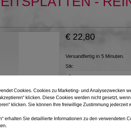
ITSPLATTEN - REI
€ 22,80
Versandfertig in 5 Minuten.
Stk:
Gebindegröße:
endet Cookies. Cookies zu Marketing- und Analysezwecken we
akzeptieren“ klicken. Diese Cookies werden nicht gesetzt, wenn
eren“ klicken. Sie können Ihre freiwillige Zustimmung jederzeit 
n“ erhalten Sie detaillierte Informationen zu den verwendeten
IN DEN WARENKORB LEGEN
ten.