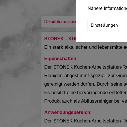
Nähere Information
Detailinformationen
Zusatzinformationen
Einstellungen
STONEK - KÜCHEN-ARBEITSPLATTE
Ein stark alkalischer und lebensmittele
Eigenschaften:
Der STONEK Küchen-Arbeitsplatten-Reini
Reiniger, abgestimmt speziell zur Grun
gereinigt werden dürfen. Durch seine s
Es besitzt eine hervorragende entfett
Produkt auch als Abflussreiniger bei v
Anwendungsbereich:
Der STONEK Küchen-Arbeitsplatten-Rein