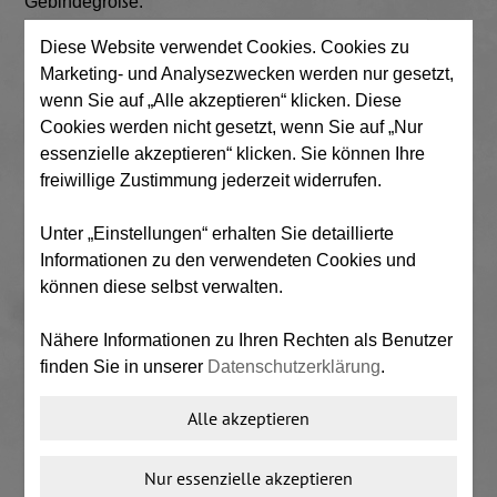
Gebindegröße:
Diese Website verwendet Cookies. Cookies zu
Marketing- und Analysezwecken werden nur gesetzt,
wenn Sie auf „Alle akzeptieren“ klicken. Diese
IN DEN WARENKORB LEGEN
Cookies werden nicht gesetzt, wenn Sie auf „Nur
essenzielle akzeptieren“ klicken. Sie können Ihre
freiwillige Zustimmung jederzeit widerrufen.
Detailinformationen
Unter „Einstellungen“ erhalten Sie detaillierte
Zusatzinformationen
Informationen zu den verwendeten Cookies und
können diese selbst verwalten.
WISCH-FRESH
Nähere Informationen zu Ihren Rechten als Benutzer
Eigenschaften:
finden Sie in unserer
Datenschutzerklärung
.
Stonek Wisch-Fresh ist ein farbtonvertiefendes,
Alle akzeptieren
angenehm riechendes Spezialprodukt mit einer
reinigenden Schutzwirkung und lässt sich leicht
Nur essenzielle akzeptieren
verarbeiten. Hergestellt für viele Materialien und