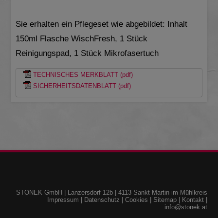
Sie erhalten ein Pflegeset wie abgebildet: Inhalt
150ml Flasche WischFresh, 1 Stück
Reinigungspad, 1 Stück Mikrofasertuch
TECHNISCHES MERKBLATT (pdf)
SICHERHEITSDATENBLATT (pdf)
STONEK GmbH
|
Lanzersdorf 12b
|
4113
Sankt Martin im Mühlkreis
Impressum
|
Datenschutz
|
Cookies
|
Sitemap
|
Kontakt
|
info@stonek.at