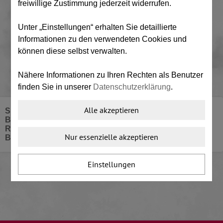
freiwillige Zustimmung jederzeit widerrufen.
E-Mail-Adresse
Unter „Einstellungen“ erhalten Sie detaillierte
Informationen zu den verwendeten Cookies und
Passwort
können diese selbst verwalten.
Nähere Informationen zu Ihren Rechten als Benutzer
Passwort vergessen?
finden Sie in unserer
Datenschutzerklärung
.
LOGIN
Alle akzeptieren
SENDEN SIE UNS EIN BILD UND WIR GEBEN IHNEN
BESCHEID WELCHES PRODUKT FÜR SIE DAS
RICHTIGE IST ODER RUFEN SIE UNS AN UND WIR
Falls Sie über kein Benutzerkonto verfügen, können
Nur essenzielle akzeptieren
BERATEN SIE GERNE.
Sie hier eines einrichten.
Einstellungen
Neuer Nutzer?