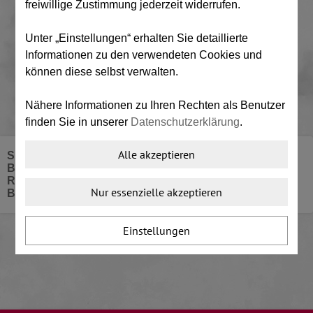
freiwillige Zustimmung jederzeit widerrufen.
E-Mail-Adresse
Unter „Einstellungen“ erhalten Sie detaillierte
Informationen zu den verwendeten Cookies und
Passwort
können diese selbst verwalten.
Nähere Informationen zu Ihren Rechten als Benutzer
Passwort vergessen?
finden Sie in unserer
Datenschutzerklärung
.
LOGIN
Alle akzeptieren
SENDEN SIE UNS EIN BILD UND WIR GEBEN IHNEN
BESCHEID WELCHES PRODUKT FÜR SIE DAS
RICHTIGE IST ODER RUFEN SIE UNS AN UND WIR
Falls Sie über kein Benutzerkonto verfügen, können
Nur essenzielle akzeptieren
BERATEN SIE GERNE.
Sie hier eines einrichten.
Einstellungen
Neuer Nutzer?