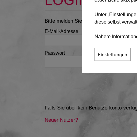
LOGIN/MEIN
Unter „Einstellunge
Bitte melden Sie sich mit Ihrem Benutz
diese selbst verwal
E-Mail-Adresse
Nähere Information
Passwort
Einstellungen
P
Falls Sie über kein Benutzerkonto verfüg
Neuer Nutzer?