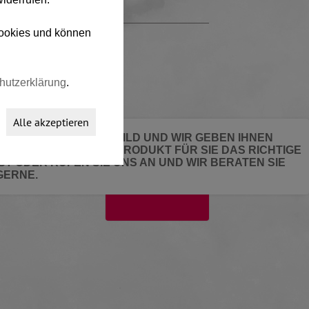
 Cookies und können
hutzerklärung
.
Alle akzeptieren
SENDEN SIE UNS EIN BILD UND WIR GEBEN IHNEN
BESCHEID WELCHES PRODUKT FÜR SIE DAS RICHTIGE
IST ODER RUFEN SIE UNS AN UND WIR BERATEN SIE
GERNE.
LOGIN