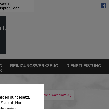
G
REINIGUNGSWERKZEUG
DIENSTLEISTUNG
R
kliste
Login/Mein Konto
Mein Warenkorb
(0)
rden nur gesetzt,
 Sie auf „Nur
widerrufen.